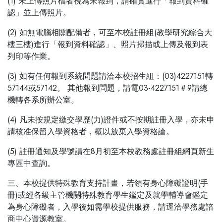
(1) 未上傳照片檔者視為未報到，請確實進行「報到資料確
認」並上傳照片。
(2) 如無電腦相關配備者，可至本校註冊組(教學研究綜合大
樓三樓)進行「報到資料確認」、照片掃描或上傳及報到表
列印等作業。
(3) 如有任何報到系統問題請洽本校招生組：(03)4227151轉
57144或57142。 其他報到問題，請電03-4227151＃9請總
機轉各系所辦公室。
(4) 凡未按規定繳交學歷(力)證件或不按期註冊入學，亦未申
請核准保留入學資格者，概以放棄入學資格論。
(5) 註冊通知及學號請在8月初至本校教務處註冊組網頁新生
專區中查詢。
三、本校提供特殊教育支持計畫，若領有身心障礙證明(手
冊)或經各級主管機關特殊教育學生鑑定及就學輔導會鑑定
為身心障礙者，入學後如需學校提供服務，請逕洽學務處諮
商中心資源教室。