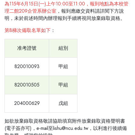
為115年6月15日(一)上午10:00至11:00，報到地點為本校管
理二館209企管系辦公室
，報到應繳交資料請詳閱下方說
明，未於前述時間內辦理報到手續將視同放棄錄取資格。
第8梯次備取名單如下
：
准考證號
組別
820010093
甲組
820010505
甲組
204000629
戊組
如欲放棄錄取資格敬請協助填寫附件放棄錄取資格聲明書
(電子簽亦可)，e-mail至lishu@ncu.edu.tw，以利進行後續備