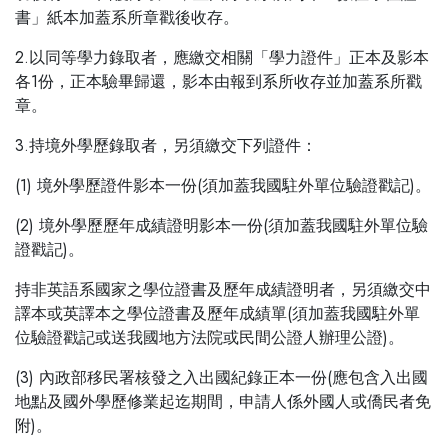
書」紙本加蓋系所章戳後收存。
2.以同等學力錄取者，應繳交相關「學力證件」正本及影本
各1份，正本驗畢歸還，影本由報到系所收存並加蓋系所戳
章。
3.持境外學歷錄取者，另須繳交下列證件：
(1) 境外學歷證件影本一份(須加蓋我國駐外單位驗證戳記)。
(2) 境外學歷歷年成績證明影本一份(須加蓋我國駐外單位驗
證戳記)。
持非英語系國家之學位證書及歷年成績證明者，另須繳交中
譯本或英譯本之學位證書及歷年成績單(須加蓋我國駐外單
位驗證戳記或送我國地方法院或民間公證人辦理公證)。
(3) 內政部移民署核發之入出國紀錄正本一份(應包含入出國
地點及國外學歷修業起迄期間，申請人係外國人或僑民者免
附)。