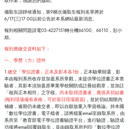
取作業，感謝您的協助。
備取生請靜候通知，第9梯次備取生報到名單將於
6/17(三)17:00以前公告於本系網站最新消息。
報到相關問題請電03-4227151轉分機66100、66110，彭小
姐。
報到應繳交資料如下：
一、學歷（力）證件
1.
繳交「學位證書」正本及影本各1份
，正本驗畢歸還，影
本由報到系所收存並加蓋系所章戳，未提供學位證書正本查
驗者，其影本須加蓋原畢業學校關防或註冊組戳章，並加註
「核與正本相符」之字樣。
尚未取得證書者，應填具切結書
(報到現場備有表格，可於當日現場親簽)
，並於切結期限內
補繳，逾期仍未繳交者，即以自願放棄入學資格論。持本國
「數位學位證書」電子檔者，請將檔案email至錄取系所，由
系所至「教育部電子學位證書驗證平台」進行驗證，驗證成
功後將email回覆錄取生，並由錄取系所列印「數位學位證