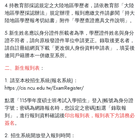
4.持教育部採認規定之大陸地區學歷者，請依教育部「大陸
地區學歷採認辦法」規定辦理，報到應繳文件請參閱「持大
陸地區學歷報考切結書」附件「學歷查證應具文件說明」。
5.新生姓名應以身分證件所載者為準，學歷證件姓名與身分
證不符者，請向原核發證件單位申請更正。錄取後更名者，
請自註冊組網頁下載「更改個人身份資料申請表」，填妥後
連同戶籍謄本一併繳至系所。
二、新生報到表
：
1. 請至本校招生系統(報名系統)：
https://cis.ncu.edu.tw/ExamRegister/
點選「115學年度碩士班考試入學招生」登入(帳號為身分證
字號；密碼為網路報名時，您設定之密碼)點選「錄取報
到」，進行報到資料確認後
印出報到表，報到表下方請務必
簽名
。
2. 招生系統開放登入報到時間：