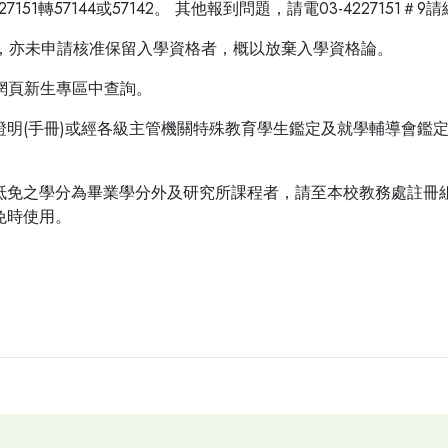
7151轉57144或57142。 其他報到問題，請電03-4227151
入學，亦未申請核准保留入學資格者，概以放棄入學資格論。
組網頁新生專區中查詢。
證明(手冊)或經各級主管機關特殊教育學生鑑定及就學輔導會鑑
抵免之學分為畢業學分外及研究所課程者，請至本校教務處註冊
免時使用。
0