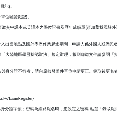
戳記)。
外單位驗證戳記)。
須繳交中譯本或英譯本之學位證書及歷年成績單(須加蓋我國駐外
包含入出國地點及國外學歷修業起迄期間，申請人係外國人或僑民者
育部「大陸地區學歷採認辦法」規定辦理，報到應繳文件請參閱「
姓名與身分證不符者，請向原核發證件單位申請更正。錄取後更名
w/ExamRegister/
號為身分證字號；密碼為網路報名時，您設定之密碼)點選「錄取