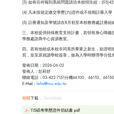
(3) 如有任何報到系統問題請洽本校招生組：(03)422
(4) 凡未按規定繳交學歷(力)證件或不按期註冊
(5) 註冊通知及學號請在8月初至本校教務處註冊
三、本校提供特殊教育支持計畫，若領有身心障礙
學務處諮商中心資源教室。
四、若有他校或本校非同系所畢業之新生，欲證明
寫，並至原就讀學校簽章，做為入學時辦理學分抵
發佈日期：2026-06-02
發佈人：彭莉舒
聯絡電話：03-422-7151分機66100、66110、6615
E-Mail：
lishu@ncu.edu.tw
相關
下載
＼ Download
115碩考學歷證件切結書.pdf