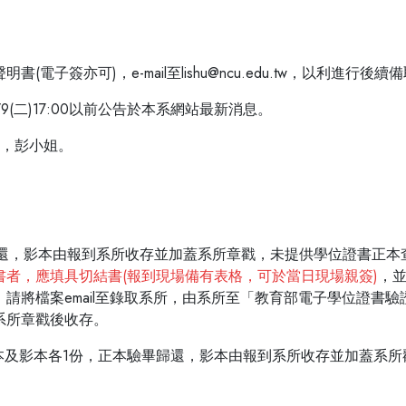
子簽亦可)，e-mail至lishu@ncu.edu.tw，以利進行
(二)17:00以前公告於本系網站最新消息。
10，彭小姐。
還，影本由報到系所收存並加蓋系所章戳，未提供學位證書正本
書者，應填具切結書(報到現場備有表格，可於當日現場親簽)
，
將檔案email至錄取系所，由系所至「教育部電子學位證書驗證
系所章戳後收存。
本及影本各1份，正本驗畢歸還，影本由報到系所收存並加蓋系所