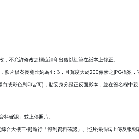
行修改，不允許修改之欄位請印出後以紅筆在紙本上修正。
，照片檔案長寬比約為4：3，且寬度大於200像素之JPG檔案，
表(黑白或彩色列印皆可)，貼妥身分證正反面影本，並在簽名欄中
到資料確認」並上傳照片。
研究綜合大樓三樓)進行「報到資料確認」、照片掃描或上傳及報