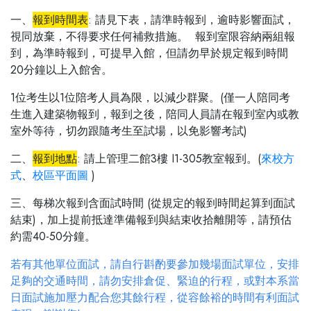
一、
報到時間表
: 請見下表
，請準時報到，逾時影響面試，
視同放棄，不得要求任何補救措施。 報到室限容納兩組報
到，為準時報到，可提早入館，但請勿早於規定報到時間
20分鐘以上入館舍。
1位考生以1位陪考人員為限，以減少群聚。(僅一人陪同考
生進入建築物報到，報到之後，陪同人員請在報到室內或教
室外等待，切勿跟隨考生至試場，以免影響考試)
二、
報到地點
: 請上管理二館3樓 I1-305教室報到。(
來校方
式
、
校區平面圖
)
三、每梯次報到含面試時間 (從規定的報到時間起算到面試
結束)，加上提前抵達準備報到與結束收拾離開等，請預估
約需40-50分鐘。
若有其他單位面試，請自行斟酌要參加幾場面試單位，安排
足夠的交通時間，請勿安排倉促、緊迫的行程，或對本系當
日面試施加壓力配合您其餘行程，從容餘裕的時間有利面試