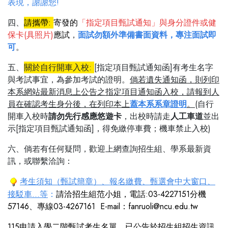
表現，謝謝您!
四、
請攜帶:
寄發的
「指定項目甄試通知」與身分證件或健
保卡(具照片)
應試
，
面試勿額外準備書面資料，專注面試即
可
。
五、
關
於
自
行開車入校:
[指定項目甄試通知函]有考生名字
與考試事宜，為參加考試的證明。
倘若遺失通知函，則列印
本系網站最新消息上公告之指定項目通知函入校，請報到人
員在確認考生身分後，在列印本上
蓋
本系系章
證明
。
(自行
開車入校時
請勿先行感應悠遊卡
，出校時請走
人工車道
並出
示[指定項目甄試通知函]，得免繳停車費；機車禁止入校)
六、倘若有任何疑問，歡迎上網查詢招生組、學系最新資
訊，或聯繫洽詢：
考生須知（甄試簡章）、
報名繳費、甄
選會中大窗口、
接駁車...等
：
請洽招生組范小姐，電話:03-4227151分機
57146、專線03-4267161 E-mail：fanruoli@ncu.edu.tw
115申請入學二階甄試考生名單，已公告於招生組招生資訊