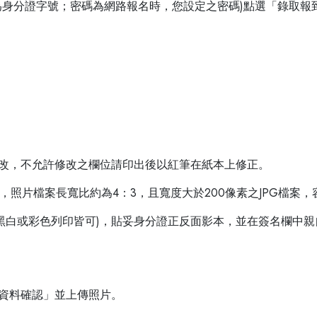
號為身分證字號；密碼為網路報名時，您設定之密碼)點選「錄取
行修改，不允許修改之欄位請印出後以紅筆在紙本上修正。
，照片檔案長寬比約為4：3，且寬度大於200像素之JPG檔案，
表(黑白或彩色列印皆可)，貼妥身分證正反面影本，並在簽名欄中
到資料確認」並上傳照片。