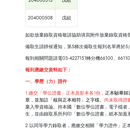
204000313
戊組
204000508
戊組
如欲放棄錄取資格敬請協助填寫附件放棄錄取資格聲明書(電
備取生請靜候通知，第5梯次備取生報到名單將於5/1
報到相關問題請電03-4227151轉分機66100、661
報到應繳交資料如下：
一、學歷（力）證件
1.繳交「學位證書」正本及影本各1份，
正本驗畢歸
章，並加註「核與正本相符」之字樣。
尚未取得證
棄入學資格論。持本國「數位學位證書」電子檔者，請
生，並由錄取系所列印「數位學位證書」紙本加蓋
2.以同等學力錄取者，應繳交相關「學力證件」正