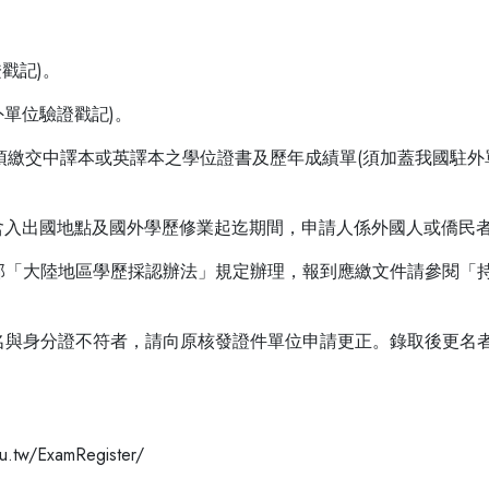
戳記)。
外單位驗證戳記)。
須繳交中譯本或英譯本之學位證書及歷年成績單(須加蓋我國駐外
包含入出國地點及國外學歷修業起迄期間，申請人係外國人或僑民者
育部「大陸地區學歷採認辦法」規定辦理，報到應繳文件請參閱「
姓名與身分證不符者，請向原核發證件單位申請更正。錄取後更名
w/ExamRegister/