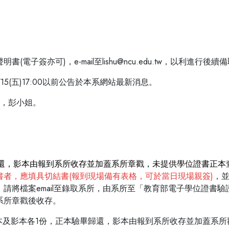
子簽亦可)，e-mail至lishu@ncu.edu.tw，以利進行
5(五)17:00以前公告於本系網站最新消息。
10，彭小姐。
還，影本由報到系所收存並加蓋系所章戳，未提供學位證書正本
書者，應填具切結書(報到現場備有表格，可於當日現場親簽)
，
將檔案email至錄取系所，由系所至「教育部電子學位證書驗證
系所章戳後收存。
本及影本各1份，正本驗畢歸還，影本由報到系所收存並加蓋系所