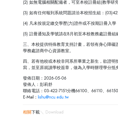
(2) 如無電腦相關配備者，可至本校註冊組(教學
(3) 如有任何報到系統問題請洽本校招生組：(03)422
(4) 凡未按規定繳交學歷(力)證件或不按期註冊
(5) 註冊通知及學號請在8月初至本校教務處註冊
三、本校提供特殊教育支持計畫，若領有身心障礙
學務處諮商中心資源教室。
四、若有他校或本校非同系所畢業之新生，欲證明
寫，並至原就讀學校簽章，做為入學時辦理學分抵
發佈日期：2026-05-06
發佈人：彭莉舒
聯絡電話：03-422-7151分機66100、66110、6615
E-Mail：
lishu@ncu.edu.tw
相關
下載
＼ Download