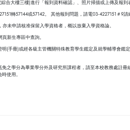
研究綜合大樓三樓)進行「報到資料確認」、照片掃描或上傳及報
7151轉57144或57142。 其他報到問題，請電03-4227151
入學，亦未申請核准保留入學資格者，概以放棄入學資格論。
組網頁新生專區中查詢。
證明(手冊)或經各級主管機關特殊教育學生鑑定及就學輔導會鑑
抵免之學分為畢業學分外及研究所課程者，請至本校教務處註冊
免時使用。
0