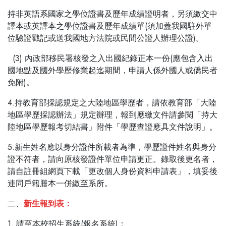
持非英語系國家之學位證書及歷年成績證明者，另須繳交中
譯本或英譯本之學位證書及歷年成績單(須加蓋我國駐外單
位驗證戳記或送我國地方法院或民間公證人辦理公證)。
(3) 內政部移民署核發之入出國紀錄正本一份(應包含入出
國地點及國外學歷修業起迄期間，申請人係外國人或僑民者
免附)。
4.持教育部採認規定之大陸地區學歷者，請依教育部「大陸
地區學歷採認辦法」規定辦理，報到應繳文件請參閱「持大
陸地區學歷報考切結書」附件「學歷查證應具文件說明」。
5.新生姓名應以身分證件所載者為準，學歷證件姓名與身分
證不符者，請向原核發證件單位申請更正。錄取後更名者，
請自註冊組網頁下載「更改個人身份資料申請表」，填妥後
連同戶籍謄本一併繳至系所。
二、
新生報到表：
1. 請至本校招生系統(報名系統)：