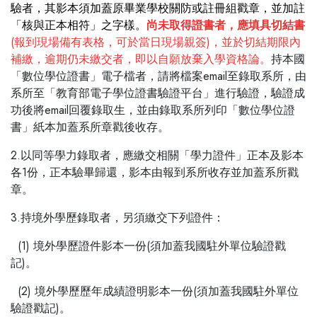
驗者，其影本須加蓋原畢業學校關防或註冊組戳章，並加註
「核與正本相符」之字樣。
尚未取得證書者，應填具切結書
(報到現場備有表格，可於當日現場親簽)，並於切結期限內
補繳，逾期仍未繳交者，即以自願放棄入學資格論。
持本國
「數位學位證書」電子檔者，請將檔案email至錄取系所，由
系所至「教育部電子學位證書驗證平台」進行驗證，驗證成
功後將email回覆錄取生，並由錄取系所列印「數位學位證
書」紙本加蓋系所章戳後收存。
2.以同等學力錄取者，應繳交相關「學力證件」正本及影本
各1份，正本驗畢歸還，影本由報到系所收存並加蓋系所戳
章。
3.持境外學歷錄取者，另須繳交下列證件：
(1) 境外學歷證件影本一份(須加蓋我國駐外單位驗證戳
記)。
(2) 境外學歷歷年成績證明影本一份(須加蓋我國駐外單位
驗證戳記)。