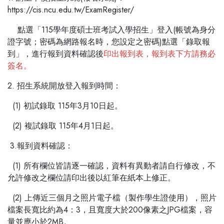
https://cis.ncu.edu.tw/ExamRegister/
點選「115學年度碩士班考試入學招生」登入(帳號為身分
證字號；密碼為網路報名時，您設定之密碼)點選「錄取報
到」，進行報到資料確認後
印出報到表，報到表下方請務必
簽名。
2. 招生系統開放登入報到時間：
(1) 初試錄取 115年3月10日起。
(2) 複試錄取 115年4月1日起。
3.報到資料確認：
(1) 所有欄位皆請逐一確認，資料有異動者請自行修改，不
允許修改之欄位請印出後以紅筆在紙本上修正。
(2) 上傳近三個月之照片電子檔（製作學生證使用），照片
檔案長寬比約為4：3，且寬度大於200像素之JPG檔案，容
量並應小於2MB。