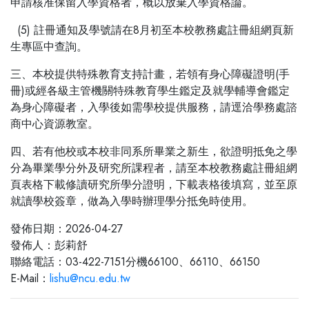
申請核准保留入學資格者，概以放棄入學資格論。
(5) 註冊通知及學號請在8月初至本校教務處註冊組網頁新
生專區中查詢。
三、本校提供特殊教育支持計畫，若領有身心障礙證明(手
冊)或經各級主管機關特殊教育學生鑑定及就學輔導會鑑定
為身心障礙者，入學後如需學校提供服務，請逕洽學務處諮
商中心資源教室。
四、若有他校或本校非同系所畢業之新生，欲證明抵免之學
分為畢業學分外及研究所課程者，請至本校教務處註冊組網
頁表格下載修讀研究所學分證明，下載表格後填寫，並至原
就讀學校簽章，做為入學時辦理學分抵免時使用。
發佈日期：2026-04-27
發佈人：彭莉舒
聯絡電話：03-422-7151分機66100、66110、66150
E-Mail：
lishu@ncu.edu.tw