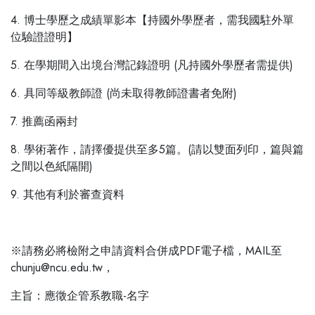
4. 博士學歷之成績單影本【持國外學歷者，需我國駐外單
位驗證證明】
5. 在學期間入出境台灣記錄證明 (凡持國外學歷者需提供)
6. 具同等級教師證 (尚未取得教師證書者免附)
7. 推薦函兩封
8. 學術著作，請擇優提供至多5篇。(請以雙面列印，篇與篇
之間以色紙隔開)
9. 其他有利於審查資料
※請務必將檢附之申請資料合併成PDF電子檔，MAIL至
chunju@ncu.edu.tw，
主旨：應徵企管系教職-名字