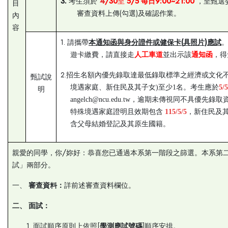
4
3.
/30
5/5
每日
9:00~21:00
考生須於
至
，至甄選
目
(
)
審查資料上傳
勾選
及確認作業。
內
容
1.
(
)
請攜帶
本通知函與身分證件或健保卡
具照片
應試
遊卡繳費，請直接走
人工車道
並出示該
通知函
，得
2.
招生名額內優先錄取達最低錄取標準之經濟或文化不
甄試說
境遇家庭、新住民及其子女)至少1名。考生應於
5/
明
angelch@ncu.edu.tw，逾期未傳視同不具優先錄
特殊境遇家庭證明且效期包含
115/5/5
，新住民及
含父母結婚登記及其原生國籍。
/
親愛的同學，你
妳好：恭喜您已通過本系第一階段之篩選。本系第
試」兩部分。
一、
審查資料：
詳前述審查資料欄位。
二、
面試：
1.
[
]
面試順序原則上依照
學測應試號碼
順序安排。