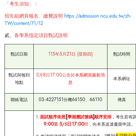
「考生須知」：
招生組網頁報名、繳費說明
https://admission.ncu.edu.tw/zh-
TW/content/71/12
貳、
各學系指定項目甄試說明
115
5
21
(
)
甄試日期
年
月
日
星期四
甄試時間
5
8
17:00
甄試與報到
月
日
公告於
本系網頁最新消
本系網址
地點
息
03-4227151
66150
66110
聯絡電話
分機
、
傳真
[
]
1.
面試順序依照
學測應試號碼
順序安排
，
考生若有
9:00
5
日
17:00
至
/5
間
，向本系送達書面申請。