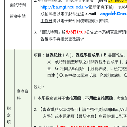
(將於
5/1前
公
2.
申請時請填寫「面試時間申請表」
面試時間
http://ba.mgt.ncu.edu.tw
)
最新消息下載
，表格
angelch@ncu
e
-mail
或拍照檔以電子郵件送達
：
衝突申請
工作日
將以電子郵件回覆確認收到申請。
3.
5
/8
17:00
「面試時間」於
日
公告於本系網頁最新消
告後即不再接受更改請求
( A )
( B.
項目：
修課紀錄
、
課程學習成果
書面報告
)
果，或特殊類型班級之相關課程學習成果
、
G.
J.
L.
果、
社團活動經驗、
競賽表現、
檢定證
( O.
P.
Q
自述
高中學習歷程反思、
就讀動機、
說明：
審查資
1.
料
本系審查資料
不含推薦函，不用繳交推薦函
，考生
【
指
2.
(https://a
審查重點及準備指引】請至招生資訊網
定
入學】或本系網頁【最新消息】查看並據以呈現
項