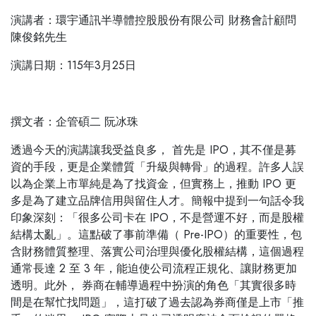
演講者：環宇通訊半導體控股股份有限公司 財務會計顧問
陳俊銘先生
演講日期：115年3月25日
撰文者：企管碩二 阮冰珠
透過今天的演講讓我受益良多， 首先是 IPO，其不僅是募
資的手段，更是企業
體質「升級與轉骨」的過程。許多人誤
以為企業上市單純是為了找資金，但實
務上，推動 IPO 更
多是為了建立品牌信用與留住人才。簡報中提到一句話令我
印象深刻：「很多公司卡在 IPO，不是營運不好，而是股權
結構太亂」。這點破
了事前準備（ Pre-IPO）的重要性，包
含財務體質整理、落實公司治理與優化股
權結構，這個過程
通常長達 2 至 3 年，能迫使公司流程正規化、讓財務更加
透
明。此外， 券商在輔導過程中扮演的角色「其實很多時
間是在幫忙找問題」，這
打破了過去認為券商僅是上市「推