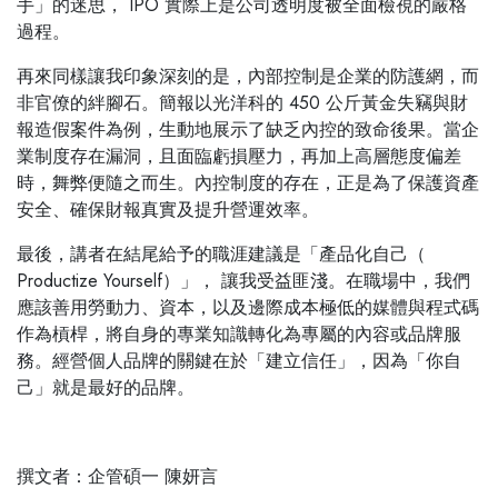
手」的迷思， IPO 實際上是公司透明度被全
面檢視的嚴格
過程。
再來同樣讓我印象深刻的是，內部控制是企業的防護網，而
非官僚的絆腳石。
簡報以光洋科的 450 公斤黃金失竊與財
報造假案件為例，生動地展示了缺乏內
控的致命後果。當企
業制度存在漏洞，且面臨虧損壓力，再加上高層態度偏差
時，舞弊便隨之而生。內控制度的存在，正是為了保護資產
安全、確保財報真
實及提升營運效率。
最後，講者在結尾給予的職涯建議是「產品化自己（
Productize Yourself）」， 讓
我受益匪淺。在職場中，我們
應該善用勞動力、資本，以及邊際成本極低的媒
體與程式碼
作為槓桿，將自身的專業知識轉化為專屬的內容或品牌服
務。經營
個人品牌的關鍵在於「建立信任」，因為「你自
己」就是最好的品牌。
撰文者：企管碩一 陳妍言