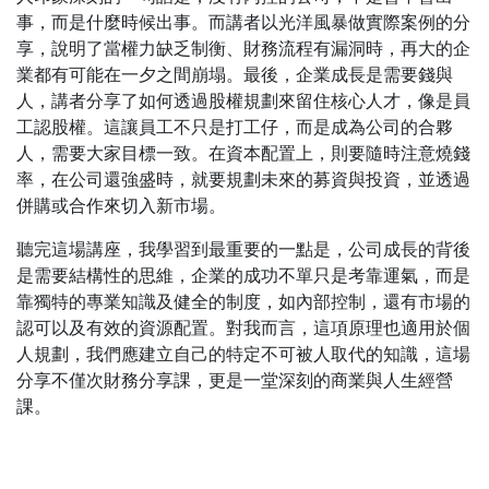
事，而是什麼時候出事。而講者以光洋風暴做實際案例的分
享，說明了當權力缺乏
制衡、財務流程有漏洞時，再大的企
業都有可能在一夕之間崩塌。最後，企業成長是
需要錢與
人，講者分享了如何透過股權規劃來留住核心人才，像是員
工認股權。這讓
員工不只是打工仔，而是成為公司的合夥
人，需要大家目標一致。在資本配置上，則
要隨時注意燒錢
率，在公司還強盛時，就要規劃未來的募資與投資，並透過
併購或合
作來切入新市場。
聽完這場講座，我學習到最重要的一點是，公司成長的背後
是需要結構性的思
維，企業的成功不單只是考靠運氣，而是
靠獨特的專業知識及健全的制度，如內部控
制，還有市場的
認可以及有效的資源配置。對我而言，這項原理也適用於個
人規劃，
我們應建立自己的特定不可被人取代的知識，這場
分享不僅次財務分享課，更是一堂
深刻的商業與人生經營
課。