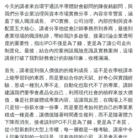
今天的講者來自環宇通訊半導體財會顧問的陳俊銘顧問，與
我們分享企業治理
與資本市場實務分享，內容非常豐富，涵
蓋了個人職涯成長、 IPO實務、公司治理、內
部控制與資本
配置五大核心。講者分享他從會計師事務所到券商，最後到
產業現場的
職涯軌跡，帶給我許多啟發。接著討論企業透明
度的重要性，指出IPO不僅是為了錢，
更是為了讓公司走向
制度化。最後，結合內控案例談風險意識及實務案例，這場
講座
打破了我對財務會計的刻板印象，收穫滿滿。
首先，講者提到個人價值的的複利成長，這不是在學校課本
上能學習到的東西，
而是要結合你的天賦、好奇心與實踐經
驗，形成一種別人學不走、自動化也取代不了
的專業。講師
建議我們要學會產品化自己，利用現代社會的槓桿來放大價
值，像是社
群媒體或專業內容。這讓我反思，在職場上不能
只是領一份薪水做一份事，而是要思
考如何把自己的專業累
積成一種資產，讓價值隨著時間產生複利，而不是隨著體力
下
降而消失。接者談到IPO不只是為了錢，更是為了本質，
從小型新創到大型上市櫃，每
一層都是一種考驗。講座中令
人印象深刻的一句話是，沒有內控的公司，不是會不會
出