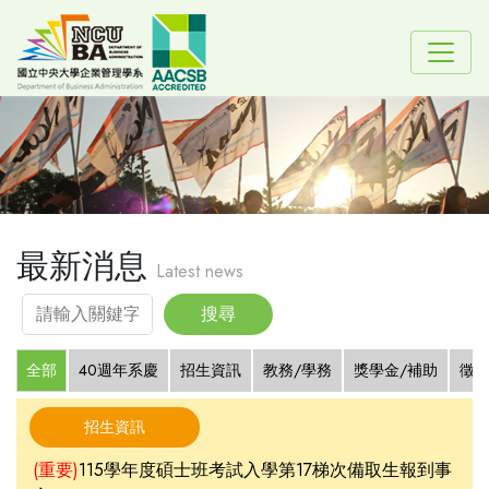
最新消息
Latest news
全部
40週年系慶
招生資訊
教務/學務
獎學金/補助
徵才
招生資訊
(重要)
115學年度碩士班考試入學第17梯次備取生報到事