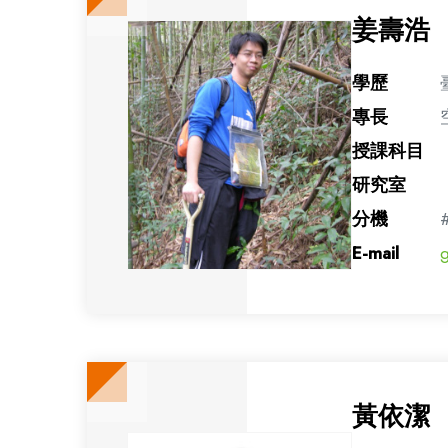
姜壽浩
學歷
專長
授課科目
研究室
分機
E-mail
g
黃依潔