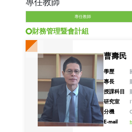
專任教師
專任教師
財務管理暨會計組
曹壽民
學歷
專長
授課科目
研究室
I
分機
E-mail