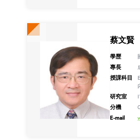
蔡文賢
學歷
專長
授課科目
研究室
I
分機
E-mail