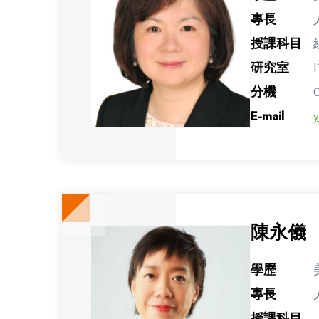
專長
授課科目
研究室
I
分機
E-mail
陳永儀
學歷
專長
授課科目