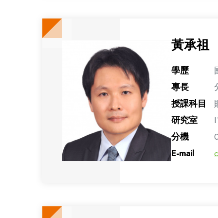
黃承祖
學歷
專長
授課科目
研究室
I
分機
E-mail