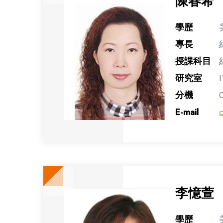
陳春希
學歷
專長
授課科目
研究室
I
分機
E-mail
李憶萱
學歷