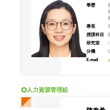
學歷
專長
授課科目
研究室
I
分機
E-mail
人力資源管理組